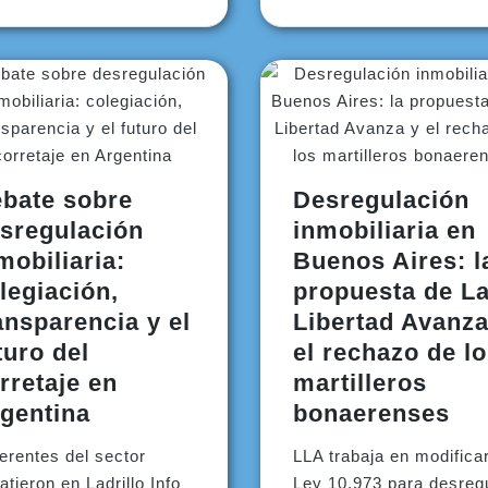
bate sobre
Desregulación
sregulación
inmobiliaria en
mobiliaria:
Buenos Aires: l
legiación,
propuesta de L
ansparencia y el
Libertad Avanza
turo del
el rechazo de l
rretaje en
martilleros
gentina
bonaerenses
erentes del sector
LLA trabaja en modificar
atieron en Ladrillo Info
Ley 10.973 para desreg