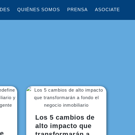
DES
QUIÉNES SOMOS
PRENSA
ASOCIATE
Los 5 cambios de
alto impacto que
ne
transformarán a