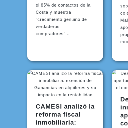
el 85% de contactos de la
sob
Costa y muestra
col
"crecimiento genuino de
Mal
verdaderos
apo
compradores"...
pro
mod
De
CAMESI analizó la
in
reforma fiscal
ap
inmobiliaria:
co