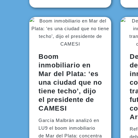
Boom
De
inmobiliario en
de
Mar del Plata: ‘es
in
una ciudad que no
co
tiene techo’, dijo
tr
el presidente de
fu
CAMESI
co
Ar
García Malbrán analizó en
LU9 el boom inmobiliario
Ref
de Mar del Plata: concentra
deb