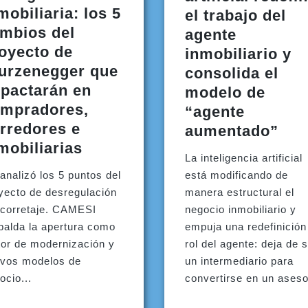
mobiliaria: los 5
el trabajo del
mbios del
agente
oyecto de
inmobiliario y
urzenegger que
consolida el
pactarán en
modelo de
mpradores,
“agente
rredores e
aumentado”
mobiliarias
La inteligencia artificial
analizó los 5 puntos del
está modificando de
yecto de desregulación
manera estructural el
 corretaje. CAMESI
negocio inmobiliario y
palda la apertura como
empuja una redefinición
or de modernización y
rol del agente: deja de 
vos modelos de
un intermediario para
ocio...
convertirse en un asesor