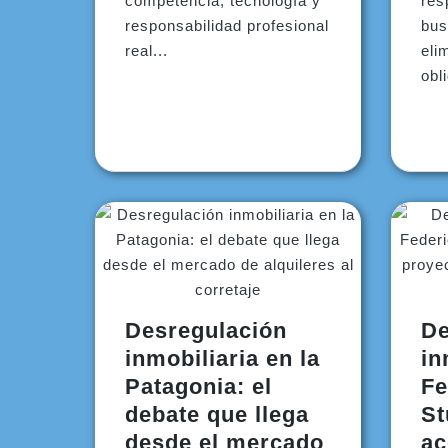
competencia, tecnología y
res
responsabilidad profesional
bus
real...
eli
obli
Desregulación
De
inmobiliaria en la
in
Patagonia: el
Fe
debate que llega
St
desde el mercado
ac