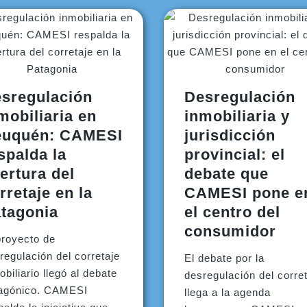
sregulación
Desregulación
mobiliaria en
inmobiliaria y
euquén: CAMESI
jurisdicción
spalda la
provincial: el
ertura del
debate que
rretaje en la
CAMESI pone e
tagonia
el centro del
consumidor
proyecto de
regulación del corretaje
El debate por la
obiliario llegó al debate
desregulación del corre
agónico. CAMESI
llega a la agenda