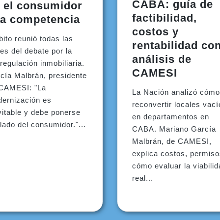
CABA: guía de
 el consumidor
factibilidad,
la competencia
costos y
ito reunió todas las
rentabilidad co
es del debate por la
análisis de
regulación inmobiliaria.
CAMESI
cía Malbrán, presidente
CAMESI: "La
La Nación analizó cómo
ernización es
reconvertir locales vac
vitable y debe ponerse
en departamentos en
 lado del consumidor."...
CABA. Mariano García
Malbrán, de CAMESI,
explica costos, permiso
cómo evaluar la viabili
real...