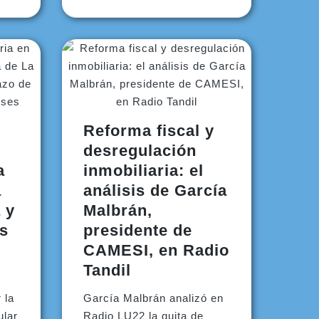
Reforma fiscal y
desregulación
a
inmobiliaria: el
a
análisis de García
 y
Malbrán,
os
presidente de
CAMESI, en Radio
Tandil
 la
García Malbrán analizó en
ular
Radio LU22 la quita de