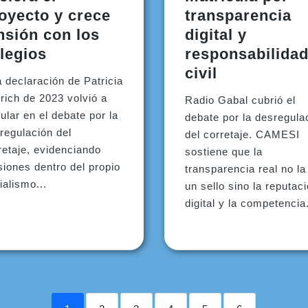
oyecto y crece
transparencia
nsión con los
digital y
legios
responsabilida
civil
 declaración de Patricia
lrich de 2023 volvió a
Radio Gabal cubrió el
cular en el debate por la
debate por la desregula
regulación del
del corretaje. CAMESI
retaje, evidenciando
sostiene que la
siones dentro del propio
transparencia real no la
cialismo...
un sello sino la reputac
digital y la competencia.