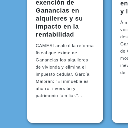
exención de
en
Ganancias en
y 
alquileres y su
Ámb
impacto en la
voc
rentabilidad
des
Gar
CAMESI analizó la reforma
de 
fiscal que exime de
mod
Ganancias los alquileres
ine
de vivienda y elimina el
del
impuesto cedular. García
Malbrán: "El inmueble es
ahorro, inversión y
patrimonio familiar."...