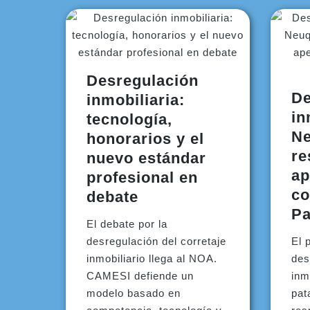
Desregulación
De
inmobiliaria:
in
tecnología,
N
honorarios y el
re
nuevo estándar
ap
profesional en
co
debate
Pa
El debate por la
desregulación del corretaje
El 
inmobiliario llega al NOA.
des
CAMESI defiende un
inm
modelo basado en
pat