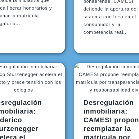
palda la iniciativa que
bonaerense. CAMESI
ca liberar honorarios y
defiende la apertura del
minar la matrícula
sistema con foco en el
gatoria...
consumidor y la
competencia real...
sregulación
Desregulación
mobiliaria:
inmobiliaria:
derico
CAMESI propon
urzenegger
reemplazar la
elera el
matrícula por