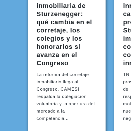
inmobiliaria de
in
Sturzenegger:
ca
qué cambia en el
pr
corretaje, los
St
colegios y los
im
honorarios si
co
avanza en el
co
Congreso
in
La reforma del corretaje
TN 
inmobiliario llega al
pro
Congreso. CAMESI
del
respalda la colegiación
res
voluntaria y la apertura del
mot
mercado a la
nue
competencia...
neg