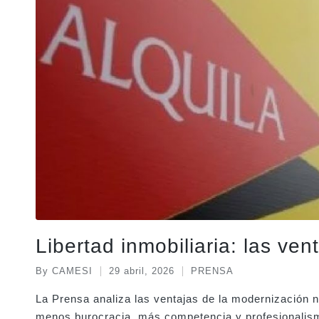
Libertad inmobiliaria: las ve
By
CAMESI
29 abril, 2026
PRENSA
Posted
Posted
by
in
La Prensa analiza las ventajas de la modernización 
menos burocracia, más competencia y profesionalism