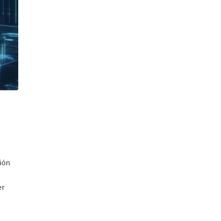
ión
er