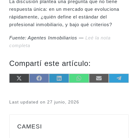
La discusión plantea una pregunta que no tiene
respuesta única: en un mercado que evoluciona
rápidamente, ¿quién define el estándar del
profesional inmobiliario, y bajo qué criterios?
Fuente: Agentes Inmobiliarios —
Leé la nota
completa
Compartí este artículo:
Share
Share
Share
Share
Share
Share
X
F
L
W
E
T
on
on
on
on
on
on
(
a
i
h
m
e
T
c
n
a
a
l
w
e
k
t
i
e
i
b
e
s
l
g
Last updated on 27 junio, 2026
t
o
d
A
r
t
o
I
p
a
e
k
n
p
m
r
)
CAMESI