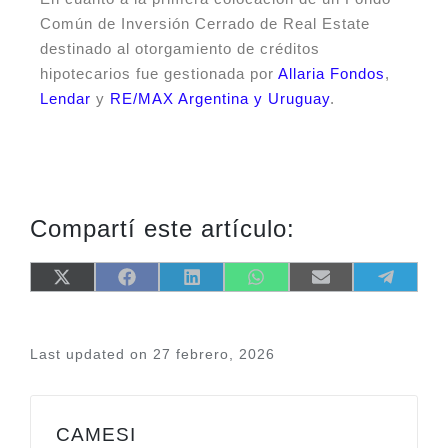
Común de Inversión Cerrado de Real Estate
destinado al otorgamiento de créditos
hipotecarios fue gestionada por
Allaria Fondos
,
Lendar
y
RE/MAX Argentina y Uruguay
.
Compartí este artículo:
X
F
L
W
E
T
(
a
i
h
m
e
T
c
n
a
a
l
w
e
k
t
i
e
i
b
e
s
l
g
Last updated on 27 febrero, 2026
t
o
d
A
r
t
o
I
p
a
e
k
n
p
m
r
)
CAMESI