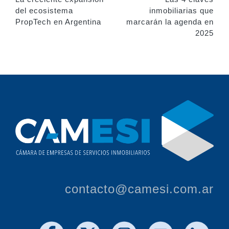
navigation
del ecosistema
inmobiliarias que
PropTech en Argentina
marcarán la agenda en
2025
contacto@camesi.com.ar