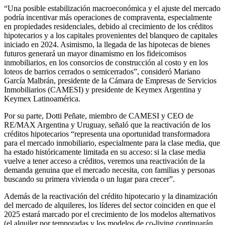
“Una posible estabilización macroeconómica y el ajuste del mercado
podría incentivar más operaciones de compraventa, especialmente
en propiedades residenciales, debido al crecimiento de los créditos
hipotecarios y a los capitales provenientes del blanqueo de capitales
iniciado en 2024. Asimismo, la llegada de las hipotecas de bienes
futuros generará un mayor dinamismo en los fideicomisos
inmobiliarios, en los consorcios de construcción al costo y en los
loteos de barrios cerrados o semicerrados”, consideró Mariano
García Malbrán, presidente de la Cámara de Empresas de Servicios
Inmobiliarios (CAMESI) y presidente de Keymex Argentina y
Keymex Latinoamérica.
Por su parte, Dotti Peñate, miembro de CAMESI y CEO de
RE/MAX Argentina y Uruguay, señaló que la reactivación de los
créditos hipotecarios “representa una oportunidad transformadora
para el mercado inmobiliario, especialmente para la clase media, que
ha estado históricamente limitada en su acceso: si la clase media
vuelve a tener acceso a créditos, veremos una reactivación de la
demanda genuina que el mercado necesita, con familias y personas
buscando su primera vivienda o un lugar para crecer”.
Además de la reactivación del crédito hipotecario y la dinamización
del mercado de alquileres, los líderes del sector coinciden en que el
2025 estará marcado por el crecimiento de los modelos alternativos
(el alquiler por temporadas y los modelos de co-living continuarán