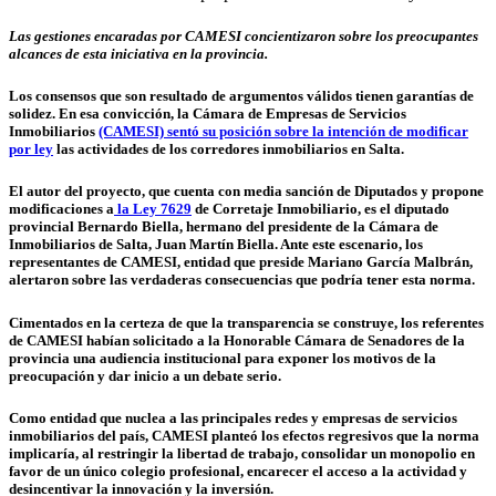
Las gestiones encaradas por CAMESI concientizaron sobre los preocupantes
alcances de esta iniciativa en la provincia.
Los consensos que son resultado de argumentos válidos tienen garantías de
solidez. En esa convicción, la Cámara de Empresas de Servicios
Inmobiliarios
(CAMESI) sentó su posición sobre la intención de modificar
por ley
las actividades de los corredores inmobiliarios en Salta.
El autor del proyecto, que cuenta con media sanción de Diputados y propone
modificaciones a
la Ley 7629
de Corretaje Inmobiliario, es
el diputado
provincial Bernardo Biella, hermano del presidente de la Cámara de
Inmobiliarios de Salta, Juan Martín Biella.
Ante este escenario, los
representantes de CAMESI, entidad que preside Mariano García Malbrán,
alertaron sobre las verdaderas consecuencias que podría tener esta norma.
Cimentados en la certeza de que la transparencia se construye, los referentes
de CAMESI habían solicitado a la Honorable Cámara de Senadores de la
provincia una audiencia institucional para exponer los motivos de la
preocupación y dar inicio a un debate serio.
Como entidad que nuclea a las principales redes y empresas de servicios
inmobiliarios del país,
CAMESI planteó los efectos regresivos que la norma
implicaría
, al restringir la libertad de trabajo, consolidar un monopolio en
favor de un único colegio profesional, encarecer el acceso a la actividad y
desincentivar la innovación y la inversión.