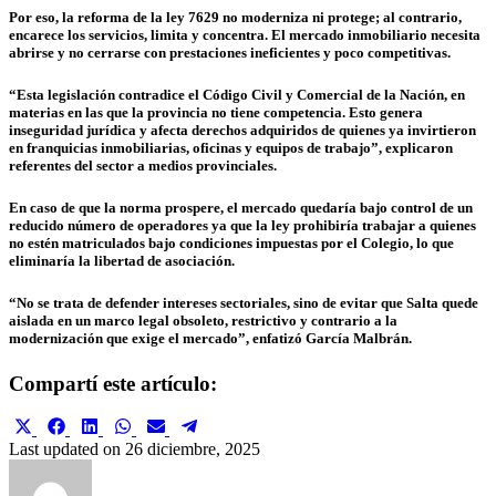
Por eso,
la reforma de la ley 7629 no moderniza ni protege; al contrario,
encarece los servicios, limita y concentra
. El mercado inmobiliario necesita
abrirse y no cerrarse con prestaciones ineficientes y poco competitivas.
“Esta legislación contradice el Código Civil y Comercial de la Nación, en
materias en las que la provincia no tiene competencia. Esto genera
inseguridad jurídica y afecta derechos adquiridos de quienes ya invirtieron
en franquicias inmobiliarias, oficinas y equipos de trabajo”, explicaron
referentes del sector a medios provinciales.
En caso de que la norma prospere, el mercado quedaría bajo control de un
reducido número de operadores ya que la ley prohibiría trabajar a quienes
no estén matriculados bajo condiciones impuestas por el Colegio, lo que
eliminaría la libertad de asociación.
“No se trata de defender intereses sectoriales, sino de evitar que Salta quede
aislada en un marco legal obsoleto, restrictivo y contrario a la
modernización que exige el mercado”, enfatizó García Malbrán.
Compartí este artículo:
Share
Share
Share
Share
Share
Share
on
on
on
on
on
on
Last updated on 26 diciembre, 2025
X
Facebook
LinkedIn
WhatsApp
Email
Telegram
(Twitter)