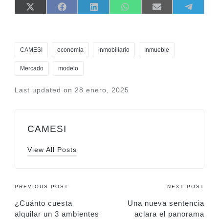
Share
Share
Share
Share
Share
Share
X
F
L
W
E
T
on
on
on
on
on
on
(
a
i
h
m
e
T
c
n
a
a
l
w
e
k
t
i
e
i
b
e
s
l
g
Tags:
t
o
d
A
r
CAMESI
economía
inmobiliario
Inmueble
t
o
I
p
a
e
k
n
p
m
r
Mercado
modelo
)
Last updated on 28 enero, 2025
CAMESI
View All Posts
Post
PREVIOUS POST
NEXT POST
¿Cuánto cuesta
Una nueva sentencia
navigation
alquilar un 3 ambientes
aclara el panorama