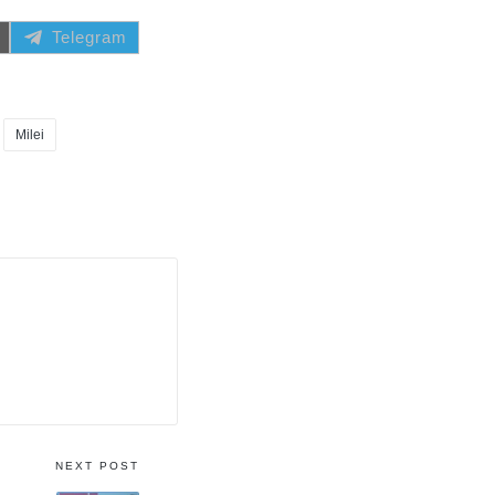
Share
Telegram
on
Milei
NEXT POST