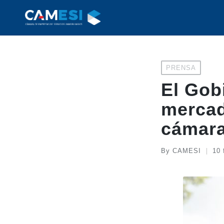
Posted
PRENSA
in
El Gob
mercad
cámara
By
CAMESI
10 
Posted
by