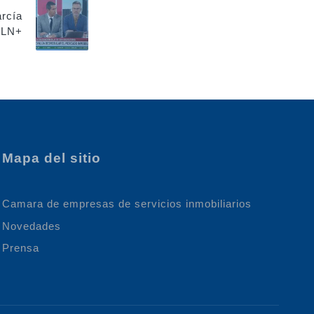
arcía
 LN+
Mapa del sitio
Camara de empresas de servicios inmobiliarios
Novedades
Prensa