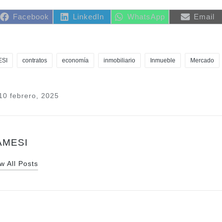
Share
Share
Share
Share
Facebook
LinkedIn
WhatsApp
Email
on
on
on
on
SI
contratos
economía
inmobiliario
Inmueble
Mercado
10 febrero, 2025
AMESI
w All Posts