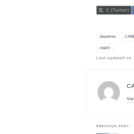
Share
X (Twitter)
on
alquileres
CAME
región
Tags:
Last updated on 
C
Vie
Post
PREVIOUS POST