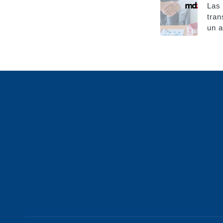
navigatio
Las 
tran
un a